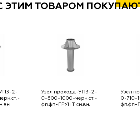
С ЭТИМ ТОВАРОМ ПОКУПАЮ
-УП3-2-
Узел прохода-УП3-2-
Узел п
ерн.ст.-
0-800-1000-черн.ст.-
0-710-1
.вн.
фп.фп-ГРУНТ сн.вн.
фп.фп-Г