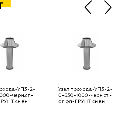
Т
рохода-УП3-2-
Узел прохода-УП3-2-
000-черн.ст.-
0-630-1000-черн.ст.-
РУНТ сн.вн.
фп.фп-ГРУНТ сн.вн.