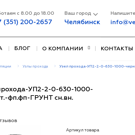
отаем с 8.00 до 18.00
Ваш город
Напишите
7 (351) 200-2657
Челябинск
info@ve
А
БЛОГ
О КОМПАНИИ
КОНТАКТЫ
иляции
Узлы прохода
Узел прохода-УП2-2-0-630-1000-черн.с
прохода-УП2-2-0-630-1000-
ст.-фп.фп-ГРУНТ сн.вн.
отзывов
Артикул товара