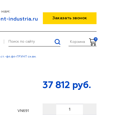
 нам:
Заказать звонок
nt-industria.ru
0
Корзина
т.-фп.фп-ГРУНТ сн.вн.
37 812
руб.
VN691