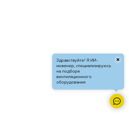
×
Здравствуйте! Я ИИ-
инженер, специализируюсь
на подборе
вентиляционного
оборудования