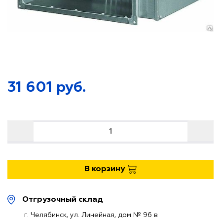
МАТЕРИАЛЫ
МАТЕРИАЛЫ
ВЕНТИЛЯЦИОННЫЕ УСТАНОВКИ
ВЕНТИЛЯЦИОННЫЕ УСТАНОВКИ
ДЕТАЛИ СИСТЕМ ВЕНТИЛЯЦИИ
ДЕТАЛИ СИСТЕМ ВЕНТИЛЯЦИИ
31 601
руб.
ВОЗДУХОРАСПРЕДЕЛИТЕЛИ
ВОЗДУХОРАСПРЕДЕЛИТЕЛИ
ЗОНТЫ ВЫТЯЖНЫЕ
ЗОНТЫ ВЫТЯЖНЫЕ
КРЕПЕЖНЫЕ ЭЛЕМЕНТЫ
КРЕПЕЖНЫЕ ЭЛЕМЕНТЫ
В корзину
Отгрузочный склад
г. Челябинск, ул. Линейная, дом № 96 в