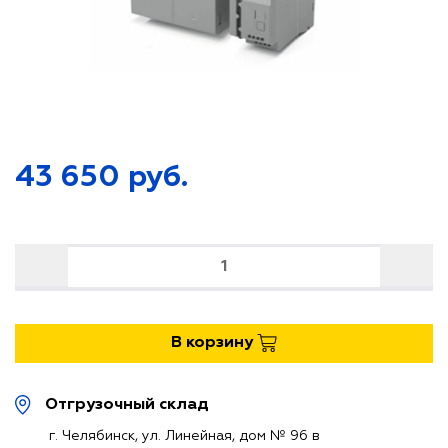
МАТЕРИАЛЫ
МАТЕРИАЛЫ
ВЕНТИЛЯЦИОННЫЕ УСТАНОВКИ
ВЕНТИЛЯЦИОННЫЕ УСТАНОВКИ
ДЕТАЛИ СИСТЕМ ВЕНТИЛЯЦИИ
ДЕТАЛИ СИСТЕМ ВЕНТИЛЯЦИИ
43 650
руб.
ВОЗДУХОРАСПРЕДЕЛИТЕЛИ
ВОЗДУХОРАСПРЕДЕЛИТЕЛИ
ЗОНТЫ ВЫТЯЖНЫЕ
ЗОНТЫ ВЫТЯЖНЫЕ
КРЕПЕЖНЫЕ ЭЛЕМЕНТЫ
КРЕПЕЖНЫЕ ЭЛЕМЕНТЫ
В корзину
Отгрузочный склад
г. Челябинск, ул. Линейная, дом № 96 в