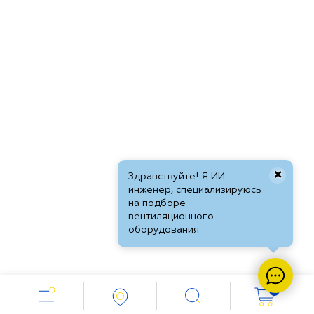
×
Здравствуйте! Я ИИ-
инженер, специализируюсь
на подборе
вентиляционного
оборудования
0