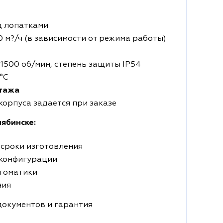
д лопатками
0 м?/ч (в зависимости от режима работы)
1500 об/мин, степень защиты IP54
°C
нтажа
 корпуса задается при заказе
ябинске:
 сроки изготовления
 конфигурации
втоматики
ния
документов и гарантия