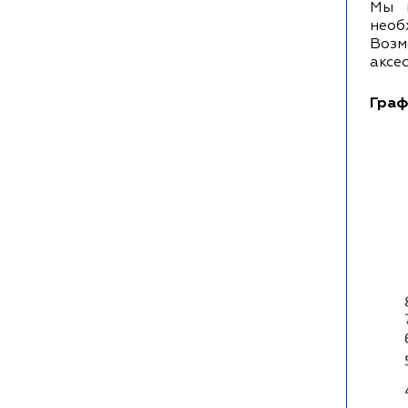
Мы п
необ
Возм
аксе
Граф