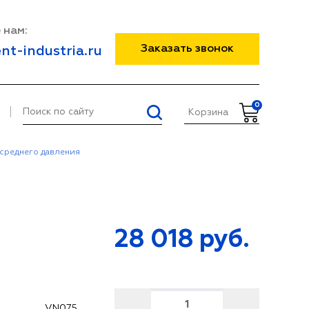
 нам:
Заказать звонок
nt-industria.ru
0
Корзина
среднего давления
28 018
руб.
VN075