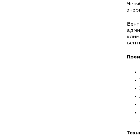
Челя
энер
Вент
адми
клим
вент
Преи
Техн