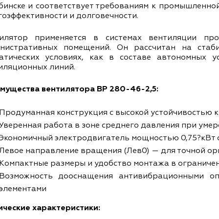
бинске и соответствует требованиям к промышленной
гоэффективности и долговечности.
илятор применяется в системах вентиляции прои
нистративных помещений. Он рассчитан на стаб
атических условиях, как в составе автономных у
иляционных линий.
мущества вентилятора ВР 280-46-2,5:
Продуманная конструкция с высокой устойчивостью 
Уверенная работа в зоне среднего давления при уме
Экономичный электродвигатель мощностью 0,75?кВт с
Левое направление вращения (Лев0) — для точной о
Компактные размеры и удобство монтажа в ограниче
Возможность дооснащения антивибрационными о
элементами
ические характеристики: