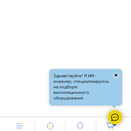
×
Здравствуйте! Я ИИ-
инженер, специализируюсь
на подборе
вентиляционного
оборудования
0