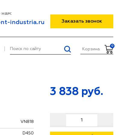
 нам:
Заказать звонок
nt-industria.ru
0
Корзина
3 838
руб.
VN818
D450