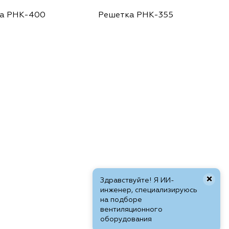
а РНК-400
Решетка РНК-355
×
Здравствуйте! Я ИИ-
инженер, специализируюсь
на подборе
вентиляционного
оборудования