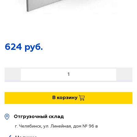
МАТЕРИАЛЫ
МАТЕРИАЛЫ
ВЕНТИЛЯЦИОННЫЕ УСТАНОВКИ
ВЕНТИЛЯЦИОННЫЕ УСТАНОВКИ
ДЕТАЛИ СИСТЕМ ВЕНТИЛЯЦИИ
ДЕТАЛИ СИСТЕМ ВЕНТИЛЯЦИИ
624
руб.
ВОЗДУХОРАСПРЕДЕЛИТЕЛИ
ВОЗДУХОРАСПРЕДЕЛИТЕЛИ
ЗОНТЫ ВЫТЯЖНЫЕ
ЗОНТЫ ВЫТЯЖНЫЕ
КРЕПЕЖНЫЕ ЭЛЕМЕНТЫ
КРЕПЕЖНЫЕ ЭЛЕМЕНТЫ
В корзину
Отгрузочный склад
г. Челябинск, ул. Линейная, дом № 96 в