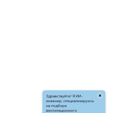
×
Здравствуйте! Я ИИ-
инженер, специализируюсь
на подборе
вентиляционного